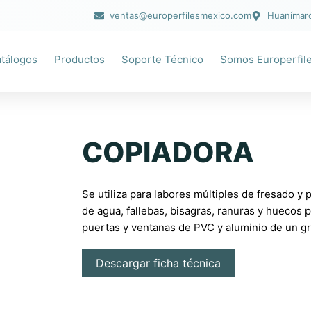
ventas@europerfilesmexico.com
Huanímaro
tálogos
Productos
Soporte Técnico
Somos Europerfil
COPIADORA
Se utiliza para labores múltiples de fresado y
de agua, fallebas, bisagras, ranuras y huecos 
puertas y ventanas de PVC y aluminio de un g
Descargar ficha técnica