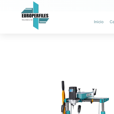
Ir
al
contenido
Inicio
Ca